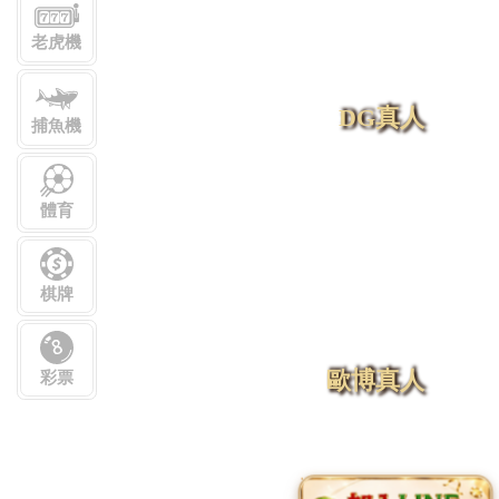
老虎機
DG真人
捕魚機
體育
棋牌
歐博真人
彩票