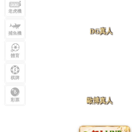
老虎機
DG真人
捕魚機
體育
棋牌
歐博真人
彩票