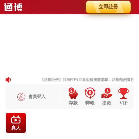
立即註冊
Slide 8 of 8
Previous
Next
【活動公告】2026FIFA世界盃預測前哨戰，活動熱烈進行中
會員登入
存款
轉帳
提款
VIP
真人