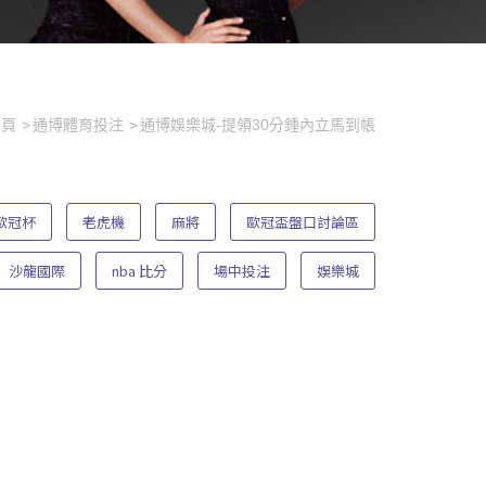
首頁
通博體育投注
通博娛樂城-提領30分鍾內立馬到帳
 歐冠杯
老虎機
麻將
歐冠盃盤口討論區
沙龍國際
nba 比分
場中投注
娛樂城