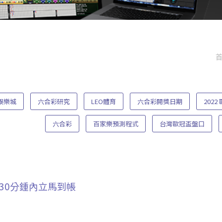
娛樂城
六合彩研究
LEO體育
六合彩開獎日期
2022
六合彩
百家樂預測程式
台灣歐冠盃盤口
30分鍾內立馬到帳