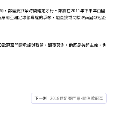
帥，都需要抓緊時間確定才行。都將在2011年下半年由國
僅身關亞洲足球領導權的爭奪，還直接或間接跟兩屆歐冠盃
18歐冠盃門票
承諾與聯盟，翻覆莫測。他既是英超主席，也
下一則
2018世足賽門票-關注歐冠盃