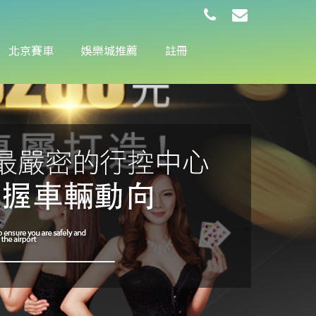
北京賽車
娛樂城推薦
註冊