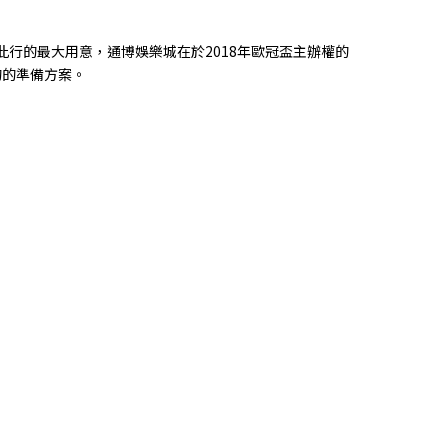
行的最大用意，通博娛樂城在於2018年歐冠盃主辦權的
的的準備方案。