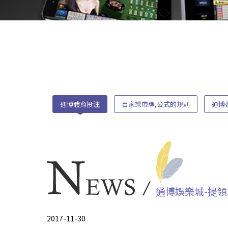
通博體育投注
百家樂帶牌,公式的規則
通博
通博娛樂城-提領
2017-11-30