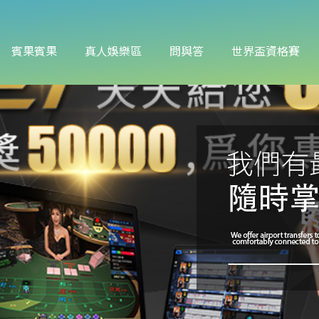
賓果賓果
真人娛樂區
問與答
世界盃資格賽