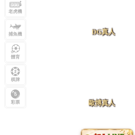
老虎機
DG真人
捕魚機
體育
棋牌
歐博真人
彩票