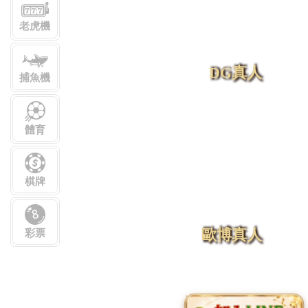
老虎機
DG真人
捕魚機
體育
棋牌
歐博真人
彩票