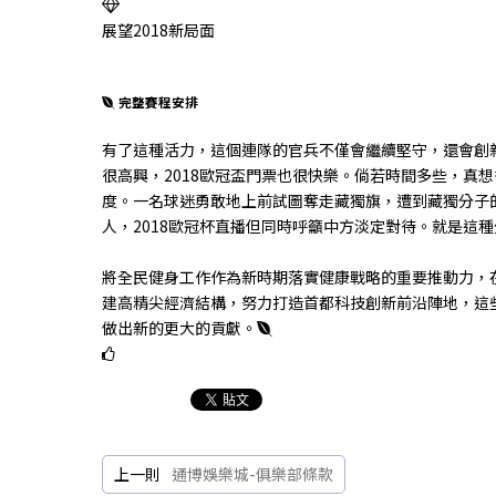
展望2018新局面
完整賽程安排
有了這種活力，這個連隊的官兵不僅會繼續堅守，還會創
很高興，2018歐冠盃門票也很快樂。倘若時間多些，真
度。一名球迷勇敢地上前試圖奪走藏獨旗，遭到藏獨分子
人，
2018歐冠杯直播
但同時呼籲中方淡定對待。就是這種
將全民健身工作作為新時期落實健康戰略的重要推動力，
建高精尖經濟結構，努力打造首都科技創新前沿陣地，這
做出新的更大的貢獻。
上一則
通博娛樂城-俱樂部條款