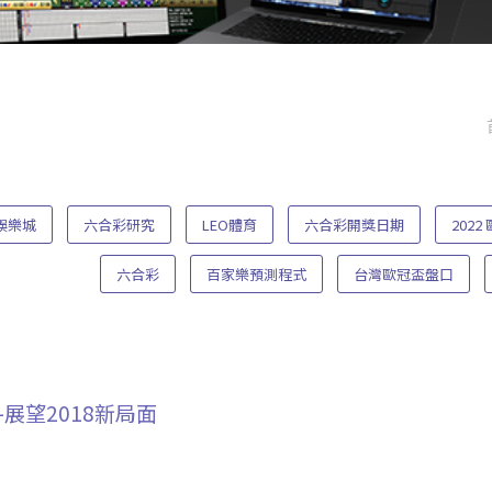
娛樂城
六合彩研究
LEO體育
六合彩開獎日期
2022
六合彩
百家樂預測程式
台灣歐冠盃盤口
-展望2018新局面