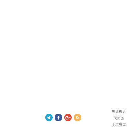
選擇我們
服務第一
賓果賓果
問與答
北京賽車