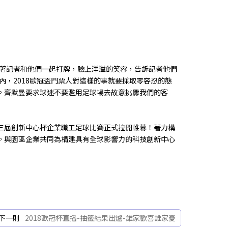
著記者和他們一起打牌，臉上洋溢的笑容，告訴記者他們
內，2018歐冠盃門票人對這樣的事就要採取零容忍的態
。齊默曼要求球迷不要濫用足球場去故意挑釁我們的客
三屆創新中心杯企業職工足球比賽正式拉開帷幕！著力構
。與園區企業共同為構建具有全球影響力的科技創新中心
下一則
2018歐冠杯直播-抽籤結果出爐-誰家歡喜誰家憂