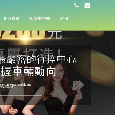
北京賽車
娛樂城推薦
註冊