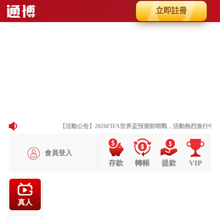
立即註冊
Slide 8 of 8
Previous
Next
【活動公告】2026FIFA世界盃預測前哨戰，活動熱烈進行中。
會員登入
存款
轉帳
提款
VIP
真人